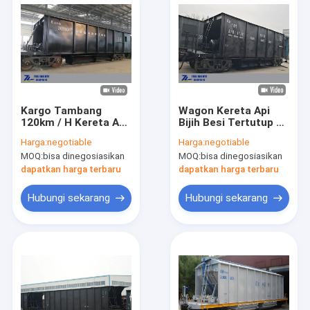
Kargo Tambang
Wagon Kereta Api
120km / H Kereta Api
Bijih Besi Tertutup 60
Kereta Barang Kereta
Ton Memuat standar
Harga:
negotiable
Harga:
negotiable
60t Beban Tertutup
UIC EN
MOQ:
bisa dinegosiasikan
MOQ:
bisa dinegosiasikan
Atap
dapatkan harga terbaru
dapatkan harga terbaru
Hubungi sekarang
Hubungi sekarang
Rumah
Produk
Tentang Kami