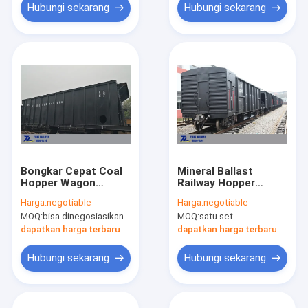
Hubungi sekarang
Hubungi sekarang
Bongkar Cepat Coal
Mineral Ballast
Hopper Wagon
Railway Hopper
Kontrol Udara 77
Wagons 70t Load
Harga:
negotiable
Harga:
negotiable
Meter Kubik
Standard Gauge
MOQ:
bisa dinegosiasikan
MOQ:
satu set
dapatkan harga terbaru
dapatkan harga terbaru
Hubungi sekarang
Hubungi sekarang