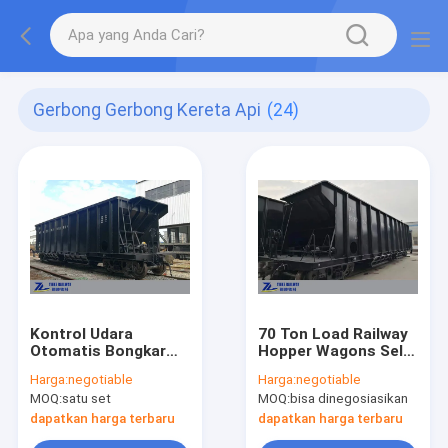
Gerbong Gerbong Kereta Api
(24)
Kontrol Udara
70 Ton Load Railway
Otomatis Bongkar
Hopper Wagons Self
Coal Hopper Wagon
Discharging Coal
Harga:
negotiable
Harga:
negotiable
70T Pay Load
Hopper Car
MOQ:
satu set
MOQ:
bisa dinegosiasikan
1435mm Rail Gauge
dapatkan harga terbaru
dapatkan harga terbaru