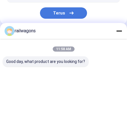
Terus
railwagons
Kategori Kami
11:58 AM
Good day, what product are you looking for?
Kereta
Gerbong gerbong
Kereta Tanker 
Pengangkutan
kereta api
Api
Kereta Api
Rumah
Tentang
Hubungi
Desktop
kita
kami
Site
Sitemap
Kebijakan Privasi