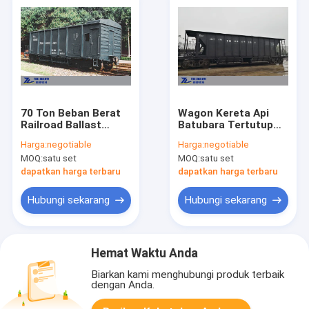
70 Ton Beban Berat
Wagon Kereta Api
Railroad Ballast
Batubara Tertutup
Hopper Wagon
Tertutup AAR 60 Ton
Harga:
negotiable
Harga:
negotiable
Pneumatic Bongkar
Memuat Barang Van
MOQ:
satu set
MOQ:
satu set
Sistem
dapatkan harga terbaru
dapatkan harga terbaru
Hubungi sekarang
Hubungi sekarang
Hemat Waktu Anda
Biarkan kami menghubungi produk terbaik
dengan Anda.