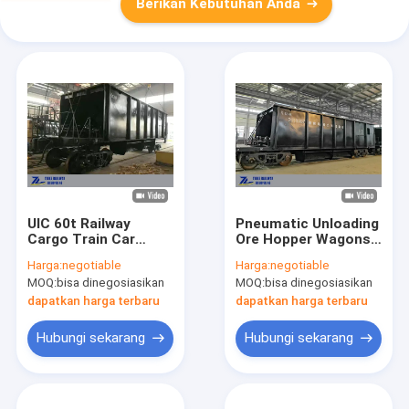
Berikan Kebutuhan Anda
UIC 60t Railway
Pneumatic Unloading
Cargo Train Car
Ore Hopper Wagons
Hopper Wagon Untuk
60t Memuat Kereta
Harga:
negotiable
Harga:
negotiable
Partikel Mineral Bijih
Barang
MOQ:
bisa dinegosiasikan
MOQ:
bisa dinegosiasikan
Ballast
dapatkan harga terbaru
dapatkan harga terbaru
Hubungi sekarang
Hubungi sekarang