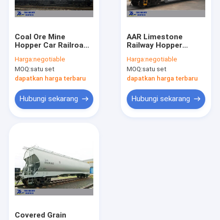
Tur Pabrik
Kontrol Kualitas
Coal Ore Mine
AAR Limestone
Hopper Car Railroad
Railway Hopper
Hubungi Kami
Speed ​​120 Km/H
Wagons Removable
Harga:
negotiable
Harga:
negotiable
pneumatic Bongkar
Roof 70t Load
MOQ:
satu set
MOQ:
satu set
Muat
Minta Kutipan
dapatkan harga terbaru
dapatkan harga terbaru
Hubungi sekarang
Hubungi sekarang
Kereta Pengangkutan Kereta Api
Gerbong gerbong kereta api
Kereta Tanker Kereta Api
Kereta Kotak Wagon
Wagon Datar Kontainer
Covered Grain