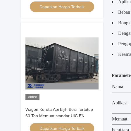
untuk Bijih Mineral
Aplika
Dapatkan Harga Terbaik
Beban 
Bongka
Dengan
Pengop
Keama
Parameter
Nama
Video
Aplikasi
Wagon Kereta Api Bijih Besi Tertutup
60 Ton Memuat standar UIC EN
Memuat
Dapatkan Harga Terbaik
berat tara