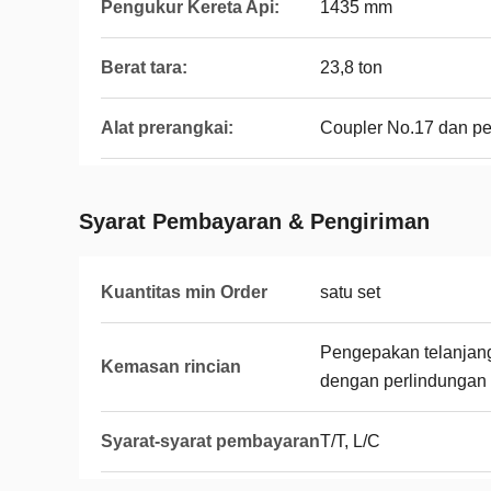
Pengukur Kereta Api:
1435 mm
Berat tara:
23,8 ton
Alat prerangkai:
Coupler No.17 dan p
Syarat Pembayaran & Pengiriman
Kuantitas min Order
satu set
Pengepakan telanjan
Kemasan rincian
dengan perlindungan 
Syarat-syarat pembayaran
T/T, L/C