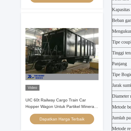
Kapasitas
Beban ga
Menguku
Tipe coup
Tinggi te
Panjang
Tipe Bogi
Jarak sum
Video
Diameter 
UIC 60t Railway Cargo Train Car
Hopper Wagon Untuk Partikel Mineral
Metode b
Bijih Ballast
Jumlah pa
Dapatkan Harga Terbaik
Metode r