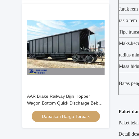
Jarak rem
rasio rem
Tipe trans
Maks.kece
radius mi
Masa hid
Batas pen
AAR Brake Railway Bijih Hopper
Wagon Bottom Quick Discharge Beban
Berat 90 Ton
Paket da
Dapatkan Harga Terbaik
Paket tel
Detail des