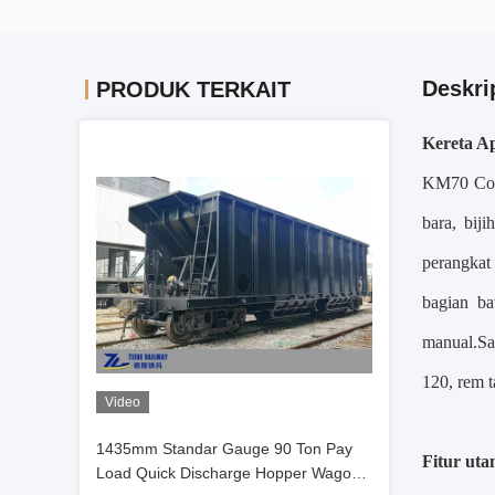
Deskri
PRODUK TERKAIT
Kereta A
KM70 Coal
bara, bij
perangkat
bagian ba
manual.Sas
120, rem 
Video
1435mm Standar Gauge 90 Ton Pay
Fitur uta
Load Quick Discharge Hopper Wagon