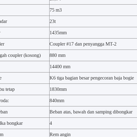
75 m3
ndar
23t
r
1435mm
ler
Coupler #17 dan penyangga MT-2
ngah coupler (kosong)
880 mm
14400 mm
e
K6 tiga bagian besar pengecoran baja bogie
bu tetap
1830mm
roda:
840mm
eban
Beban atas, bawah dan samping dibongkar
lka bongkar
4
em
Rem angin