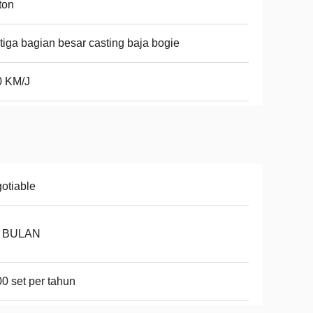
ton
tiga bagian besar casting baja bogie
0 KM/J
otiable
6 BULAN
0 set per tahun