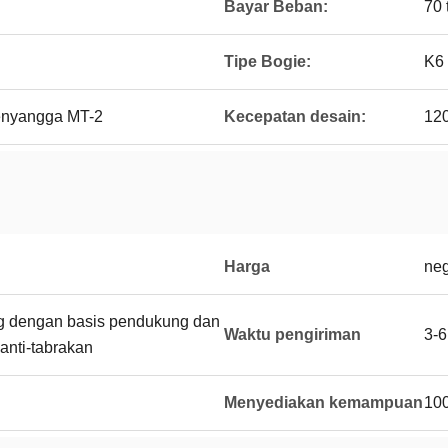
Bayar Beban:
70 
Tipe Bogie:
K6 
enyangga MT-2
Kecepatan desain:
12
Harga
neg
g dengan basis pendukung dan
Waktu pengiriman
3-
anti-tabrakan
Menyediakan kemampuan
100