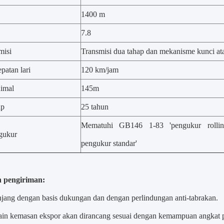
1400 m
7.8
misi
Transmisi dua tahap dan mekanisme kunci at
patan lari
120 km/jam
nimal
145m
up
25 tahun
Mematuhi GB146 1-83 'pengukur rollin
gukur
pengukur standar'
n pengiriman:
anjang dengan basis dukungan dan dengan perlindungan anti-tabrakan.
ain kemasan ekspor akan dirancang sesuai dengan kemampuan angkat pe