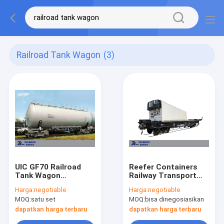
Railroad Tank Wagon
(3)
UIC GF70 Railroad
Reefer Containers
Tank Wagon
Railway Transport
Aluminium Oxide
Wagon Untuk Buah
Harga:
negotiable
Harga:
negotiable
Powder Railway 70T
Sayuran
MOQ:
satu set
MOQ:
bisa dinegosiasikan
Beban
dapatkan harga terbaru
dapatkan harga terbaru