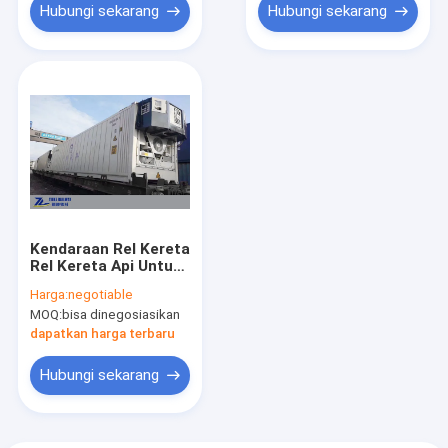
Hubungi sekarang
Hubungi sekarang
Kendaraan Rel Kereta
Rel Kereta Api Untuk
Produk Susu /
Harga:
negotiable
Pertanian
MOQ:
bisa dinegosiasikan
dapatkan harga terbaru
Hubungi sekarang