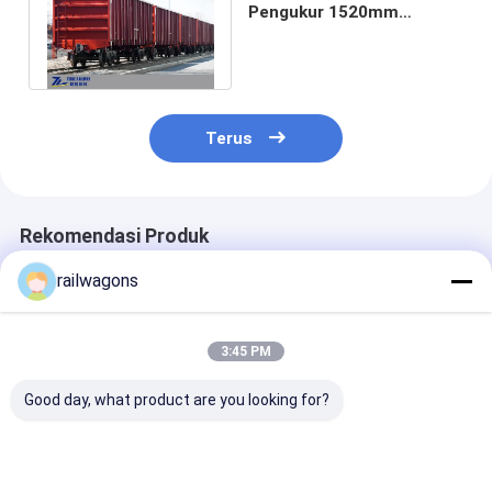
Pengukur 1520mm
Dengan Beban Gandar
23,5t Volume 82 M3
Terus
Rekomendasi Produk
railwagons
3:45 PM
Good day, what product are you looking for?
60t Pay Load
Kereta Api Pengukur
EN Standard 
Railway Open Top
1520mm Gerobak
Top Bulk Wago
Wagon Untuk Barang
Batubara Terbuka
Railcar 70t Lo