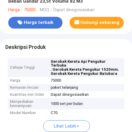
Beban Gandar 23,5t Volume 82 M3
Harga：75000
MOQ：Dapat dinegosiasikan
Harga terbaik
Hubungi sekarang
Deskripsi Produk
Gerobak Kereta Api Pengukur
Terbuka
Cahaya Tinggi
,
,
Gerobak Kereta Pengukur 1520mm
Gerobak Kereta Pengukur Batubara
Harga
75000
Kemasan rincian
paket telanjang
Kuantitas min Order
Dapat dinegosiasikan
Menyediakan
1000 set per bulan
kemampuan
Model Number
C70
Lihat Lebih