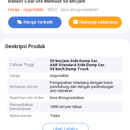
Ballast Coal Ore Memuat 50 km/jam
Harga：negotiable
MOQ：bisa dinegosiasikan
Harga terbaik
Hubungi sekarang
Deskripsi Produk
,
50 km/jam Side Dump Car
Cahaya Tinggi
,
AAR Standard Side Dump Car
50 km/h Dump Truck
Harga
negotiable
Pengepakan telanjang dengan basis
Kemasan rincian
pendukung dan dengan perlindungan
anti-tabrakan
Kuantitas min Order
bisa dinegosiasikan
Menyediakan
1000 set per tahun
kemampuan
Nama merek
Tieke
Lihat Lebih