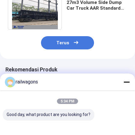
27m3 Volume Side Dump
Car Truck AAR Standard
Ballast Coal Ore Memuat
50 km/jam
Terus
Rekomendasi Produk
railwagons
5:34 PM
Good day, what product are you looking for?
60t Load Rail Side
Gerbong Kereta Api
Wagon Rel Ker
Dump Train Agregat
Pembuangan
Muatan 85T Re