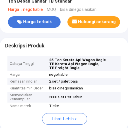
Ton Beban Gandar TB Standar
Harga：negotiable
MOQ：bisa dinegosiasikan
Harga terbaik
Hubungi sekarang
Deskripsi Produk
,
25 Ton Kereta Api Wagon Bogie
Cahaya Tinggi
,
TB Kereta Api Wagon Bogie
TB Freight Bogie
Harga
negotiable
Kemasan rincian
2 set / palet baja
Kuantitas min Order
bisa dinegosiasikan
Menyediakan
5000 Set Per Tahun
kemampuan
Nama merek
Tieke
Lihat Lebih