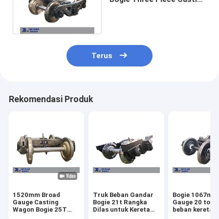
25 Ton Beban Gandar TB
Standar
Terus
Rekomendasi Produk
1520mm Broad
Truk Beban Gandar
Bogie 1067mm
Gauge Casting
Bogie 21t Rangka
Gauge 20 ton 
Wagon Bogie 25T
Dilas untuk Kereta
beban kereta k
Axle Load Wagon
Api Pengukur
api truk bogie