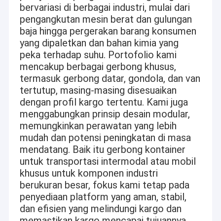
bervariasi di berbagai industri, mulai dari
pengangkutan mesin berat dan gulungan
baja hingga pergerakan barang konsumen
yang dipaletkan dan bahan kimia yang
peka terhadap suhu. Portofolio kami
mencakup berbagai gerbong khusus,
termasuk gerbong datar, gondola, dan van
tertutup, masing-masing disesuaikan
dengan profil kargo tertentu. Kami juga
menggabungkan prinsip desain modular,
memungkinkan perawatan yang lebih
mudah dan potensi peningkatan di masa
mendatang. Baik itu gerbong kontainer
untuk transportasi intermodal atau mobil
Rumah
khusus untuk komponen industri
Tongling Tieke Railway Equipment Co., Ltd (Tieke Railway) adalah
berukuran besar, fokus kami tetap pada
perusahaan swasta berteknologi tinggi yang berubah dari sebuah pabrik
Produk
penyediaan platform yang aman, stabil,
di bawah Kementerian Perkeretaapian Tiongkok pada tahun 2016. Ini
mengkhususkan diri dalam pembuatan, perbaikan, penyewaan berbagai
dan efisien yang melindungi kargo dan
Tentang Kami
gerbong kereta api dan menyediakan berbagai suku cadang gerbong
memastikan kargo mencapai tujuannya